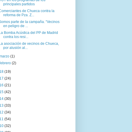
VUT en los programas de los
principales partidos
Comerciantes de Chueca contra la
reforma de Pza. Z...
Somos parte de la campaña. “Vecinos
en peligro de ...
La Bomba Acústica del PP de Madrid
contra los resi...
La asociación de vecinos de Chueca,
por alusión al...
marzo
(1)
febrero
(2)
18
(19)
17
(24)
16
(21)
15
(42)
14
(30)
13
(33)
12
(34)
11
(54)
10
(32)