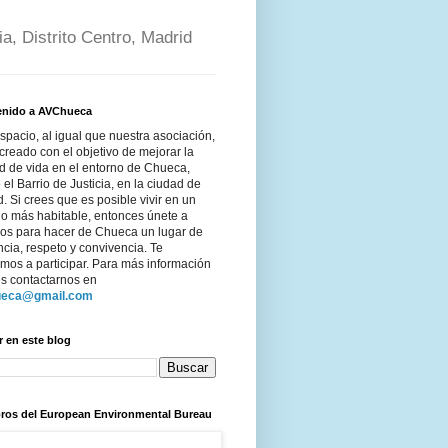
a, Distrito Centro, Madrid
enido a AVChueca
spacio, al igual que nuestra asociación,
creado con el objetivo de mejorar la
d de vida en el entorno de Chueca,
 el Barrio de Justicia, en la ciudad de
. Si crees que es posible vivir en un
no más habitable, entonces únete a
ros para hacer de Chueca un lugar de
ncia, respeto y convivencia. Te
mos a participar. Para más información
s contactarnos en
ueca@gmail.com
 en este blog
ros del European Environmental Bureau