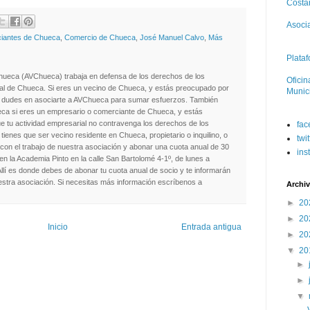
Costan
Asoci
iantes de Chueca
,
Comercio de Chueca
,
José Manuel Calvo
,
Más
Plataf
hueca (AVChueca) trabaja en defensa de los derechos de los
Oficin
ial de Chueca. Si eres un vecino de Chueca, y estás preocupado por
Munic
no dudes en asociarte a AVChueca para sumar esfuerzos. También
ca si eres un empresario o comerciante de Chueca, y estás
e tu actividad empresarial no contravenga los derechos de los
fac
tienes que ser vecino residente en Chueca, propietario o inquilino, o
twit
on el trabajo de nuestra asociación y abonar una cuota anual de 30
ins
en la Academia Pinto en la calle San Bartolomé 4-1º, de lunes a
Allí es donde debes de abonar tu cuota anual de socio y te informarán
stra asociación. Si necesitas más información escríbenos a
Archiv
►
20
►
20
Inicio
Entrada antigua
►
20
▼
20
►
►
▼