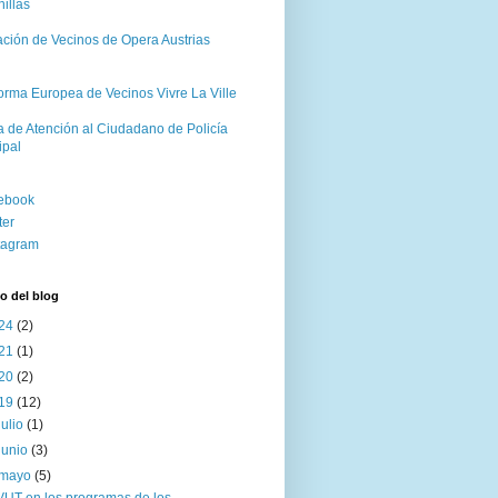
illas
ación de Vecinos de Opera Austrias
orma Europea de Vecinos Vivre La Ville
a de Atención al Ciudadano de Policía
ipal
ebook
ter
tagram
o del blog
24
(2)
21
(1)
20
(2)
19
(12)
julio
(1)
junio
(3)
mayo
(5)