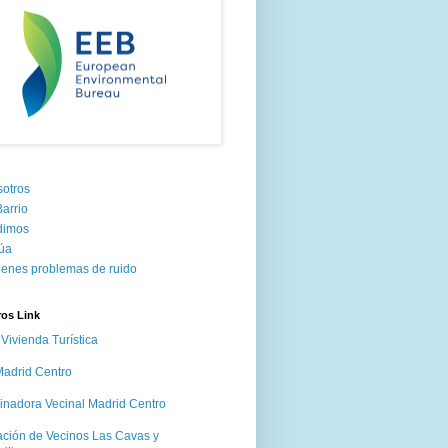
otros
Barrio
dimos
úa
tienes problemas de ruido
ros Link
Vivienda Turística
adrid Centro
inadora Vecinal Madrid Centro
ación de Vecinos Las Cavas y