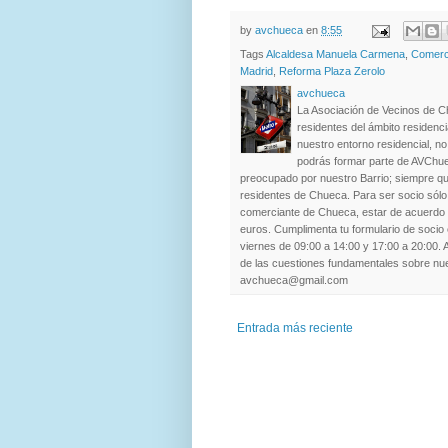
by
avchueca
en
8:55
Tags
Alcaldesa Manuela Carmena
,
Comerc
Madrid
,
Reforma Plaza Zerolo
avchueca
La Asociación de Vecinos de C
residentes del ámbito residenc
nuestro entorno residencial, 
podrás formar parte de AVChue
preocupado por nuestro Barrio; siempre qu
residentes de Chueca. Para ser socio sólo 
comerciante de Chueca, estar de acuerdo c
euros. Cumplimenta tu formulario de socio 
viernes de 09:00 a 14:00 y 17:00 a 20:00. 
de las cuestiones fundamentales sobre nue
avchueca@gmail.com
Entrada más reciente