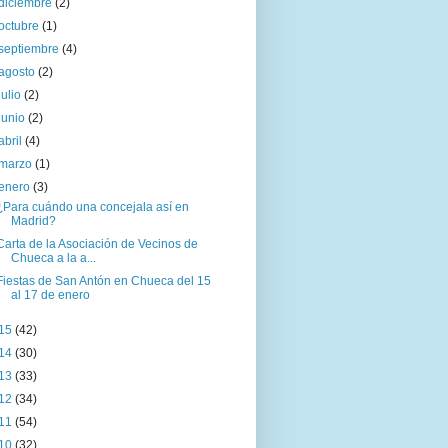
diciembre
(2)
octubre
(1)
septiembre
(4)
agosto
(2)
julio
(2)
junio
(2)
abril
(4)
marzo
(1)
enero
(3)
¿Para cuándo una concejala así en
Madrid?
Carta de la Asociación de Vecinos de
Chueca a la a...
Fiestas de San Antón en Chueca del 15
al 17 de enero
15
(42)
14
(30)
13
(33)
12
(34)
11
(54)
10
(32)