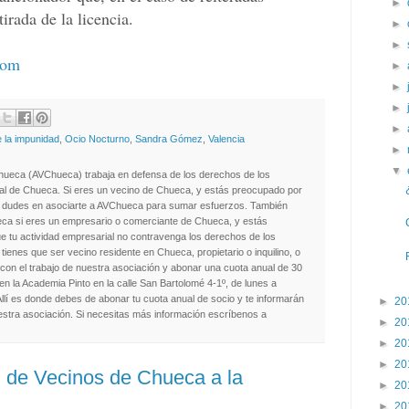
►
irada de la licencia.
►
►
com
►
►
►
►
e la impunidad
,
Ocio Nocturno
,
Sandra Gómez
,
Valencia
►
▼
hueca (AVChueca) trabaja en defensa de los derechos de los
ial de Chueca. Si eres un vecino de Chueca, y estás preocupado por
no dudes en asociarte a AVChueca para sumar esfuerzos. También
ca si eres un empresario o comerciante de Chueca, y estás
e tu actividad empresarial no contravenga los derechos de los
tienes que ser vecino residente en Chueca, propietario o inquilino, o
on el trabajo de nuestra asociación y abonar una cuota anual de 30
en la Academia Pinto en la calle San Bartolomé 4-1º, de lunes a
Allí es donde debes de abonar tu cuota anual de socio y te informarán
►
20
stra asociación. Si necesitas más información escríbenos a
►
20
►
20
►
20
n de Vecinos de Chueca a la
►
20
►
20