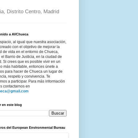
a, Distrito Centro, Madrid
enido a AVChueca
spacio, al igual que nuestra asociación,
creado con el objetivo de mejorar la
d de vida en el entorno de Chueca,
 el Barrio de Justicia, en la ciudad de
. Si crees que es posible vivir en un
no más habitable, entonces únete a
ros para hacer de Chueca un lugar de
ncia, respeto y convivencia. Te
mos a participar. Para más información
s contactarnos en
ueca@gmail.com
 en este blog
ros del European Environmental Bureau