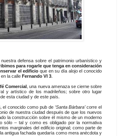
e nuestra defensa sobre el patrimonio urbanístico y
ribimos para rogarle que tenga en consideración
servar el edificio
que en su día alojo el conocido
en la calle
Fernando VI 3
.
fé Comercial
, una nueva amenaza se cierne sobre
al y artístico de los madrileños; sobre otro lugar
e de esta ciudad y de este país.
3
, el conocido como pub de ‘
Santa Bárbara’
corre el
imonio de nuestra ciudad después de que los nuevos
tado la construcción sobre él mismo de un moderno
do sólo – tal y como es obligado por la normativa
ntos marginales del edificio original; como parte de
ue la antigua fachada quedaría como mera anécdota y