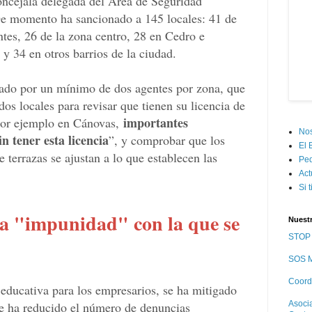
concejala delegada del Área de Seguridad
 momento ha sancionado a 145 locales: 41 de
tes, 26 de la zona centro, 28 en Cedro e
y 34 en otros barrios de la ciudad.
stado por un mínimo de dos agentes por zona, que
ados locales para revisar que tienen su licencia de
importantes
por ejemplo en Cánovas,
Nos
n tener esta licencia
”, y comprobar que los
El 
e terrazas se ajustan a lo que establecen las
Pe
Act
Si 
a "impunidad" con la que se
Nuest
STOP 
SOS M
Coord
 educativa para los empresarios, se ha mitigado
se ha reducido el número de denuncias
Asoci