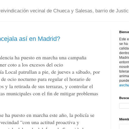
ivindicación vecinal de Chueca y Salesas, barrio de Justici
Bienv
cejala así en Madrid?
Este e
se ha 
calida
dentro
encia ha puesto en marcha una campaña
Madrid
entor
ner coto a los excesos del ocio
nosot
ía Local patrullan a pie, de jueves a sábado, por
tolera
anima
 de ocio nocturno para regular el horario de
puede
s y la retirada de sus terrazas, y controlar el
avch
as municipales con el fin de mitigar problemas
Buscar
se ha puesto en marcha este año, la policía se
Miemb
a vecindad “con una actitud proactiva y