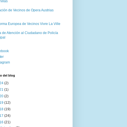
illas
ación de Vecinos de Opera Austrias
orma Europea de Vecinos Vivre La Ville
a de Atención al Ciudadano de Policía
ipal
ebook
ter
tagram
o del blog
24
(2)
21
(1)
20
(2)
19
(12)
18
(19)
17
(24)
16
(21)