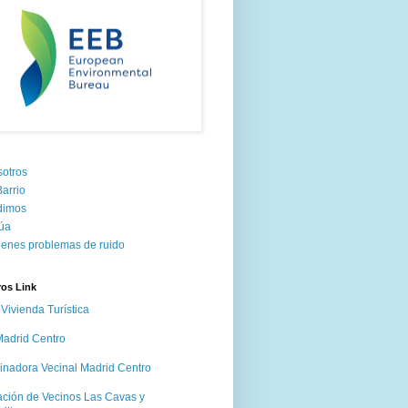
otros
Barrio
dimos
úa
tienes problemas de ruido
ros Link
Vivienda Turística
adrid Centro
inadora Vecinal Madrid Centro
ación de Vecinos Las Cavas y