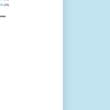
09
(29)
ories