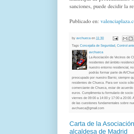
sanciones, puede decidir la ret
Publicado en:
valenciaplaza.
by
avchueca
en
11:30
Tags
Concejalía de Seguridad
,
Control ant
avchueca
La Asociación de Vecinos de C
residentes del ámbito residenc
nuestro entorno residencial, 
podrás formar parte de AVChue
preocupado por nuestro Barrio; siempre qu
residentes de Chueca. Para ser socio sólo 
comerciante de Chueca, estar de acuerdo c
euros. Cumplimenta tu formulario de socio 
viernes de 09:00 a 14:00 y 17:00 a 20:00. 
de las cuestiones fundamentales sobre nue
avchueca@gmail.com
Carta de la Asociació
alcaldesa de Madrid