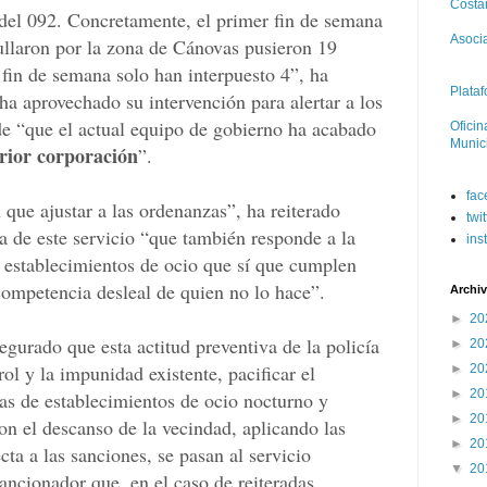
Costan
 del 092. Concretamente, el primer fin de semana
Asoci
ullaron por la zona de Cánovas pusieron 19
 fin de semana solo han interpuesto 4”, ha
Plataf
ha aprovechado su intervención para alertar a los
 de “que el actual equipo de gobierno ha acabado
Oficin
Munic
rior corporación
”.
fac
 que ajustar a las ordenanzas”, ha reiterado
twit
 de este servicio “que también responde a la
ins
 establecimientos de ocio que sí que cumplen
competencia desleal de quien no lo hace”.
Archiv
►
20
egurado que esta actitud preventiva de la policía
►
20
ol y la impunidad existente, pacificar el
►
20
►
20
as de establecimientos de ocio nocturno y
►
20
con el descanso de la vecindad, aplicando las
►
20
ta a las sanciones, se pasan al servicio
▼
20
ncionador que, en el caso de reiteradas