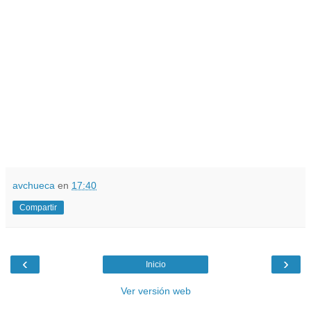
avchueca
en
17:40
Compartir
‹
›
Inicio
Ver versión web