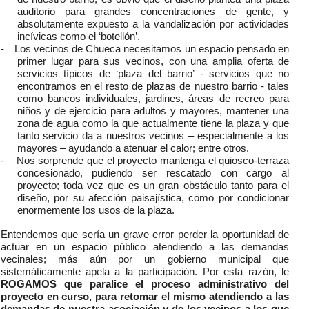
auditorio para grandes concentraciones de gente, y
absolutamente expuesto a la vandalización por actividades
incívicas como el ‘botellón’.
-
Los vecinos de Chueca necesitamos un espacio pensado en
primer lugar para sus vecinos, con una amplia oferta de
servicios típicos de ‘plaza del barrio’ - servicios que no
encontramos en el resto de plazas de nuestro barrio - tales
como bancos individuales, jardines, áreas de recreo para
niños y de ejercicio para adultos y mayores, mantener una
zona de agua como la que actualmente tiene la plaza y que
tanto servicio da a nuestros vecinos – especialmente a los
mayores – ayudando a atenuar el calor; entre otros.
-
Nos sorprende que el proyecto mantenga el quiosco-terraza
concesionado, pudiendo ser rescatado con cargo al
proyecto; toda vez que es un gran obstáculo tanto para el
diseño, por su afección paisajística, como por condicionar
enormemente los usos de la plaza.
Entendemos que sería un grave error perder la oportunidad de
actuar en un espacio público atendiendo a las demandas
vecinales; más aún por un gobierno municipal que
sistemáticamente apela a la participación. Por esta razón, le
ROGAMOS que paralice el proceso administrativo del
proyecto en curso,
para retomar el mismo atendiendo a las
demandas de nuestra asociación y de los vecinos a los que